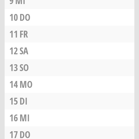
9
MI
10
DO
11
FR
12
SA
13
SO
14
MO
15
DI
16
MI
17
DO