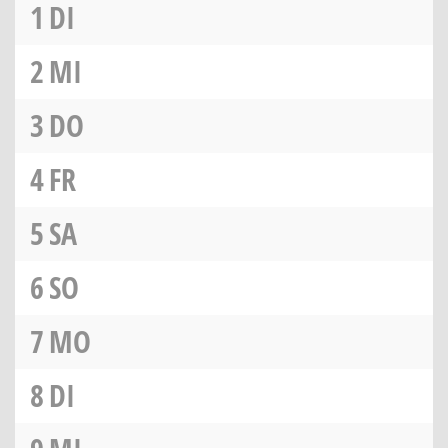
1
DI
2
MI
3
DO
4
FR
5
SA
6
SO
7
MO
8
DI