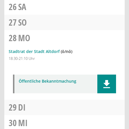
26
SA
27
SO
28
MO
Stadtrat der Stadt Altdorf
(ö/nö)
18:30-21:10 Uhr
Öffentliche Bekanntmachung
29
DI
30
MI