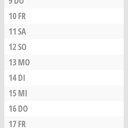
9
DO
10
FR
11
SA
12
SO
13
MO
14
DI
15
MI
16
DO
17
FR