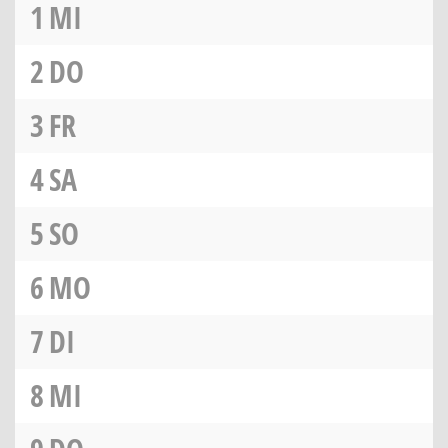
1
MI
2
DO
3
FR
4
SA
5
SO
6
MO
7
DI
8
MI