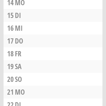
14
MO
15
DI
16
MI
17
DO
18
FR
19
SA
20
SO
21
MO
22
DI