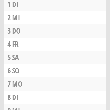
1
DI
2
MI
3
DO
4
FR
5
SA
6
SO
7
MO
8
DI