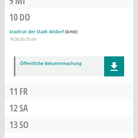
9
MI
10
DO
Stadtrat der Stadt Altdorf
(ö/nö)
18:30-20:25 Uhr
Öffentliche Bekanntmachung
11
FR
12
SA
13
SO